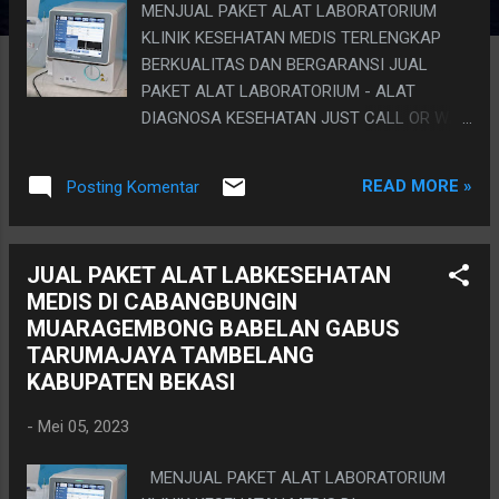
MENJUAL PAKET ALAT LABORATORIUM
KLINIK KESEHATAN MEDIS TERLENGKAP
BERKUALITAS DAN BERGARANSI JUAL
PAKET ALAT LABORATORIUM - ALAT
DIAGNOSA KESEHATAN JUST CALL OR WA
sales engineer & technical support hp. 0813
8020 5758 (Dodie) "Anda sedang mencari
READ MORE »
Posting Komentar
alat darah lengkap HEMATOLOGY? Anda
sedang mencari alat photometer? anda
sedang membutuhkan alat elektrolit
JUAL PAKET ALAT LABKESEHATAN
analyzer? Anda sedang membutuhkan alat
MEDIS DI CABANGBUNGIN
urine Analyzer? Anda membutuhkan
MUARAGEMBONG BABELAN GABUS
centrifuge, mikroskop, mikropipet dan
TARUMAJAYA TAMBELANG
reagent-reagent serta alat dan bahan
KABUPATEN BEKASI
pendukung pemeriksaan diagnosa darah
untuk laboratorium kesehatan medis? Anda
-
Mei 05, 2023
mau memulai bisnis pelayanan kesehatan di
bidang diagnosa? Membutuhkan alat dengan
MENJUAL PAKET ALAT LABORATORIUM
efisiensi dan kinerja yang handal? yang