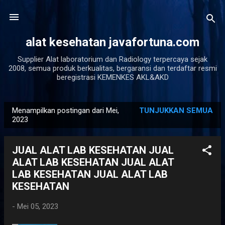
Langsung ke konten utama
alat kesehatan javafortuna.com
Supplier Alat laboratorium dan Radiology terpercaya sejak
2008, semua produk berkualitas, bergaransi dan terdaftar resmi
beregistrasi KEMENKES AKL&AKD
Menampilkan postingan dari Mei,
TUNJUKKAN SEMUA
P
2023
o
s
JUAL ALAT LAB KESEHATAN JUAL
t
ALAT LAB KESEHATAN JUAL ALAT
i
LAB KESEHATAN JUAL ALAT LAB
n
KESEHATAN
g
-
Mei 05, 2023
a
n