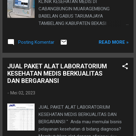
KLINIK KESEHATAN MEDIS DI
menjamin keabsahan hasil, serta harga yang
CABANGBUNGIN MUARAGEMBONG
istimewa, yang bisa mencapai target BEP
BABELAN GABUS TARUMAJAYA
pulih modal tak terlalu lama, serta kinerja alat
TAMBELANG KABUPATEN BEKASI
yang bisa diandalkan, tanpa kebanyakan
BERKUALITAS DAN BERGARANSI JUAL
gangguan teknis yang pastinya menggangu
PAKET ALAT LABORATORIUM - ALAT
penghasilan anda. Mendapatkan produk alat
READ MORE »
Posting Komentar
DIAGNOSA KESEHATAN JUST CALL OR WA
...
sales engineer & technical support hp. 0813
8020 5758 (Dodie) "Anda sedang mencari
JUAL PAKET ALAT LABORATORIUM
alat darah lengkap HEMATOLOGY? Anda
KESEHATAN MEDIS BERKUALITAS
sedang mencari alat photometer? anda
DAN BERGARANSI
sedang membutuhkan alat elektrolit
analyzer? Anda sedang membutuhkan alat
-
Mei 02, 2023
urine Analyzer? Anda membutuhkan
centrifuge, mikroskop, mikropipet dan
JUAL PAKET ALAT LABORATORIUM
reagent-reagent serta alat dan bahan
KESEHATAN MEDIS BERKUALITAS DAN
pendukung pemeriksaan diagnosa darah
BERGARANSI " Anda mau memulai bisnis
untuk laboratorium kesehatan medis? Anda
pelayanan kesehatan di bidang diagnosa?
mau memulai bisnis pelayanan kesehatan di