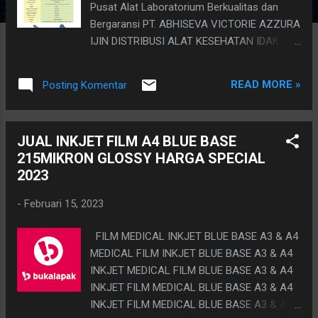
Pusat Alat Laboratorium Berkualitas dan
Bergaransi PT. ABHISEVA VICTORIE AZZURA
IJIN DISTRIBUSI ALAT KESEHATAN IDAK
no.:9120005931053 JUAL PRINTER FILM
INKJET RADIOLOGY canggihnya era
READ MORE »
Posting Komentar
teknologi, diketahui bahwa perangkat printer
inkjet saat ini menjadi mampu memudahkan
pekerjaan Radiology dengan cara
JUAL INKJET FILM A4 BLUE BASE
memberikan hasil cetakan dari proses
215MIKRON GLOSSY HARGA SPECIAL
pengolahan data CR - DR dalam bentuk file
2023
jpg.didalam komputer CR-DR menjadi bentuk
hardware (cetakan yang terlihat secara
-
Februari 15, 2023
nyata). Nah, cara tersebut dapat dilakukan
melalui pengaplikasian alat yang disebut
FILM MEDICAL INKJET BLUE BASE A3 & A4
sebagai PRINTER FILM INKJET RADIOLOGY.
MEDICAL FILM INKJET BLUE BASE A3 & A4
Seiring pula dengan perkembangan zaman,
INKJET MEDICAL FILM BLUE BASE A3 & A4
dikembangkan pula jenis printer sehingga
INKJET FILM MEDICAL BLUE BASE A3 & A4
mampu diaplikasikan dengan lebih fleksibel
INKJET FILM MEDICAL BLUE BASE A3 & A4
dan compatible untuk mesin CR - DR - MRI -