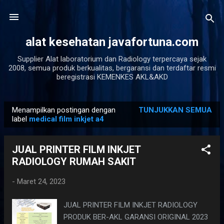
Langsung ke konten utama
alat kesehatan javafortuna.com
Supplier Alat laboratorium dan Radiology terpercaya sejak
2008, semua produk berkualitas, bergaransi dan terdaftar resmi
beregistrasi KEMENKES AKL&AKD
Menampilkan postingan dengan
TUNJUKKAN SEMUA
P
label
medical film inkjet a4
o
s
JUAL PRINTER FILM INKJET
t
RADIOLOGY RUMAH SAKIT
i
n
-
Maret 24, 2023
g
JUAL PRINTER FILM INKJET RADIOLOGY
a
PRODUK BER-AKL GARANSI ORIGINAL 2023
n