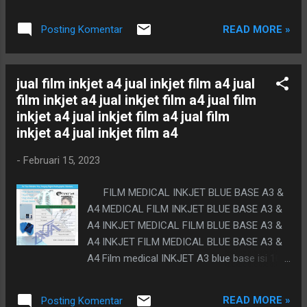
Film medical INKJET A3 blue base isi 100 ,
CTSCANN - DICOM. Lalu apa jenis printer
cocok untuk second choice pengganti film
INKJET untuk Radiology yang saat ini sedang
READ MORE »
Posting Komentar
CR atau DR atau Ctscann, yang selama ini,
booming? Nah, para pengguna CR DR di unit
menggunakan printer originalnya drystar agfa
Radiology tentunya tidak asing la...
dt2b, dt5b, Fuji dihl, Fuji diht, carestream,
jual film inkjet a4 jual inkjet film a4 jual
sony, konica codonics dll. Diganti
film inkjet a4 jual inkjet film a4 jual film
menggunakan printer tinta INKJET EPSON
inkjet a4 jual inkjet film a4 jual film
atau merk lain yg banyak beredar di pasaran.
inkjet a4 jual inkjet film a4
Cocok untuk mcu, BPJS. Teruji sdh
Kompatible dengan printer INKJET epson,
-
Februari 15, 2023
canon, brother dll. kenapa perlu diganti???
tau sendiri hrg film digital, mahal gak
FILM MEDICAL INKJET BLUE BASE A3 &
ketulungan, sedangkan bpjs anggaran
A4 MEDICAL FILM INKJET BLUE BASE A3 &
terbatas, ditambah barang sering kosong,
A4 INKJET MEDICAL FILM BLUE BASE A3 &
belum lagi calo jualnya ugal ugalan, hehee
A4 INKJET FILM MEDICAL BLUE BASE A3 &
Demi kebaikan keuangan anda, jangan
A4 Film medical INKJET A3 blue base isi 100
lewatkan kesempatan ini. apapun alat CR DR
, cocok untuk second choice pengganti film
anda, bisa kita pakai film inkjet ini. Dengan
CR atau DR atau Ctscann, yang selama ini,
ketebalan 215mikron untuk hasil lebih baik, ...
READ MORE »
Posting Komentar