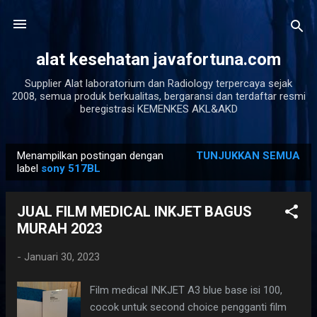
Langsung ke konten utama
alat kesehatan javafortuna.com
Supplier Alat laboratorium dan Radiology terpercaya sejak
2008, semua produk berkualitas, bergaransi dan terdaftar resmi
beregistrasi KEMENKES AKL&AKD
Menampilkan postingan dengan
TUNJUKKAN SEMUA
P
label
sony 517BL
o
s
JUAL FILM MEDICAL INKJET BAGUS
t
MURAH 2023
i
n
-
Januari 30, 2023
g
Film medical INKJET A3 blue base isi 100,
a
cocok untuk second choice pengganti film
n