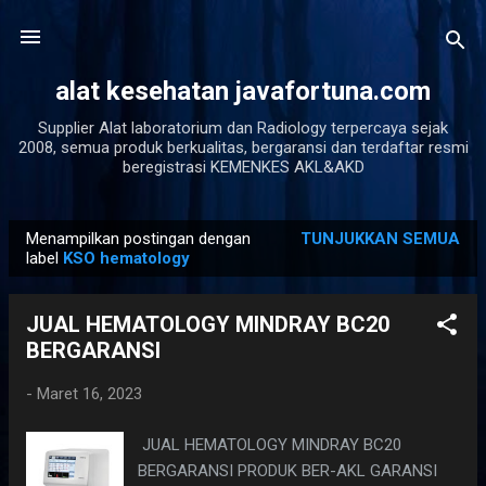
Langsung ke konten utama
alat kesehatan javafortuna.com
Supplier Alat laboratorium dan Radiology terpercaya sejak
2008, semua produk berkualitas, bergaransi dan terdaftar resmi
beregistrasi KEMENKES AKL&AKD
Menampilkan postingan dengan
TUNJUKKAN SEMUA
P
label
KSO hematology
o
s
JUAL HEMATOLOGY MINDRAY BC20
t
BERGARANSI
i
n
-
Maret 16, 2023
g
JUAL HEMATOLOGY MINDRAY BC20
a
BERGARANSI PRODUK BER-AKL GARANSI
n