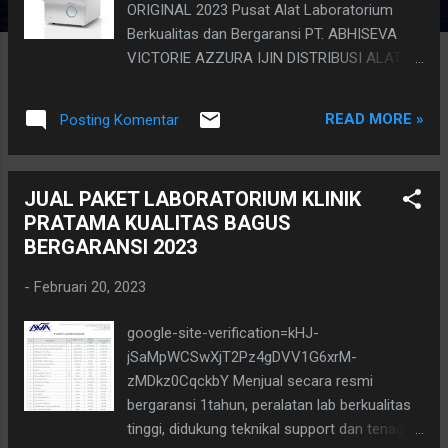
ORIGINAL 2023 Pusat Alat Laboratorium
Berkualitas dan Bergaransi PT. ABHISEVA
VICTORIE AZZURA IJIN DISTRIBUSI ALAT
KESEHATAN IDAK no.:9120005931053
Hematology Mindray BC 20 Hematology
READ MORE »
Posting Komentar
Analyzer merupakan alat yang digunakan
untuk memeriksa darah lengkap dengan cara
menghitung dan mengukur sel darah secara
JUAL PAKET LABORATORIUM KLINIK
otomatis berdasarkan impedansi aliran listrik
PRATAMA KUALITAS BAGUS
atau berkas cahaya terhadap sel-sel yang di
BERGARANSI 2023
lewatkan. Pada kesempatan ini penulis telah
melakukan sebuah penelitian yaitu
-
Februari 20, 2023
membandingkan dua alat Hematology
Analyzer yang berbeda tipe yang di tinjau dari
google-site-verification=kHJ-
prinsip kerja alat dan mengambil hasil
jSaMpWCSwXjT2Pz4gDVV1G6xrM-
pemeriksaan dengan parameter yang di lihat
zMDkz0CqckbY Menjual secara resmi
adalah nilai dari WBC, RBC, dan PLT. Dimana
bergaransi 1tahun, peralatan lab berkualitas
kedua alat Hematology Analyzer yang
tinggi, didukung teknikal support dan tenaga
berbeda ini digunakan pada satu instansi