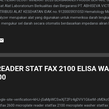
at Alat Laboratorium Berkualitas dan Bergaransi PT. ABHISEVA VI
TRIBUSI ALAT KESEHATAN IDAK no.:9120005931053 Hematology Mi
lyzer merupakan alat yang digunakan untuk memeriksa darah lengk
 mengukur sel darah secara otomatis berdasarkan impedansi aliran l
hadap sel-sel yang di lewatkan. Pada kesempatan ini penulis telah m
tu membandingkan dua alat Hematology Analyzer yang berbeda tipe yan
ja alat dan mengambil hasil pemeriksaan dengan parameter yang di lih
, dan PLT. Dimana kedua alat Hematology Analyzer yang berbeda ini
tansi laboratorium yang sama. Kedua alat hematology analyzer me
g berbeda, dimana metode pembacaan impedance digunakan pada hem
READER STAT FAX 2100 ELISA W
00
gle-site-verification=kHJ-jSaMpWCSwXjT2Pz4gDVV1G6xrM-zMDkz0
tfax 2600 microplate reader statfax 2100 microplate washer statfax