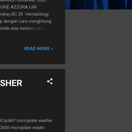
CTORIE AZZURA IJIN
ndray BC 20 Hematology
ap dengan cara menghitung
istrik atau berkas cahaya
elakukan sebuah penelitian
g di tinjau dari prinsip
READ MORE »
at adalah nilai dari WBC,
 digunakan pada satu
milik metode pembacaan
atology analyzer tipe ...
ASHER
CqckbY microplate washer
 2600 microplate reader