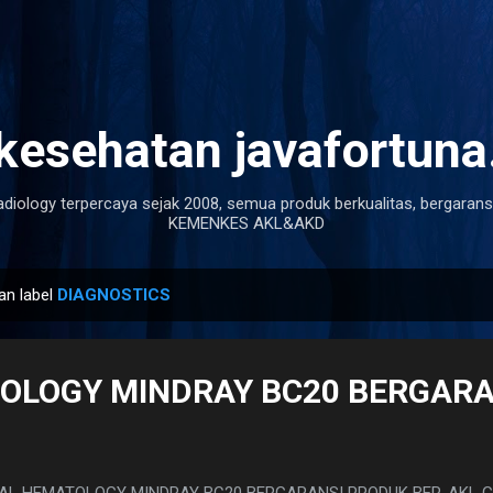
Langsung ke konten utama
 kesehatan javafortun
adiology terpercaya sejak 2008, semua produk berkualitas, bergaransi
KEMENKES AKL&AKD
an label
DIAGNOSTICS
OLOGY MINDRAY BC20 BERGARA
AL HEMATOLOGY MINDRAY BC20 BERGARANSI PRODUK BER-AKL GA