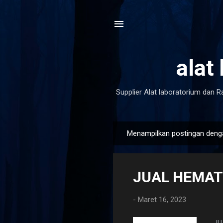
alat
Supplier Alat laboratorium dan R
Menampilkan postingan deng
P
o
s
JUAL HEMAT
t
i
-
Maret 16, 2023
n
g
JU