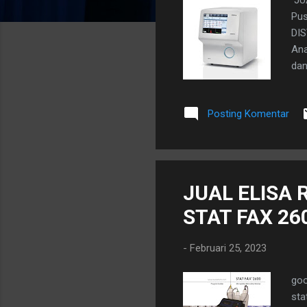
a
Pus
n
DIS
Ana
dan
ter
yai
Posting Komentar
ker
RBC
ins
yan
JUAL ELISA 
STAT FAX 26
-
Februari 25, 2023
goo
sta