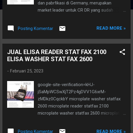
dan pabrfikasi di Germany, merupakan
market leader untuk CR DR yang sudah
beredar dalam kurun waktu yang sudah
sangat lama di berbagai negara, baik Eropa
READ MORE »
Posting Komentar
atau Asia dan America. resmi, bergaransi
dan beregistrasi kemenkes AKL UNTUK
SPECT LENGKAP DAN INFO LEBIH LANJUT
JUAL ELISA READER STAT FAX 2100
Hotline: 0813 8020 5758 ( CALL OR WA)
ELISA WASHER STAT FAX 2600
Office 021.28535786 www.abhisevalab.com
PT. ABHISEVA VICTORIE Ruko Pagi Bintara
-
Februari 25, 2023
blok D no.19 jl. I gusti Ngurai Rai Bintara Kota
Bekasi Jawa Barat resmi, bergaransi dan
google-site-verification=kHJ-
beregistrasi kemenkes AKL Tampilan citra
jSaMpWCSwXjT2Pz4gDVV1G6xrM-
pada dasarnya merupakan hasil respon
zMDkz0CqckbY microplate washer statfax
frekuensi spasial dan proses gradasi.
2600 microplate reader statfax 2100
Respon frekuensi spasial mengontrol
microplate washer statfax 2600 microplate
kontras antara dua struktur pada densitas
reader statfax 2100 ELISA (Enzyme-linked
yang berbeda. Proses gradasi mengontrol
immunosorbent assay) merupakan suatu
range densitas yang digunakan untuk
READ MORE »
Posting Komentar