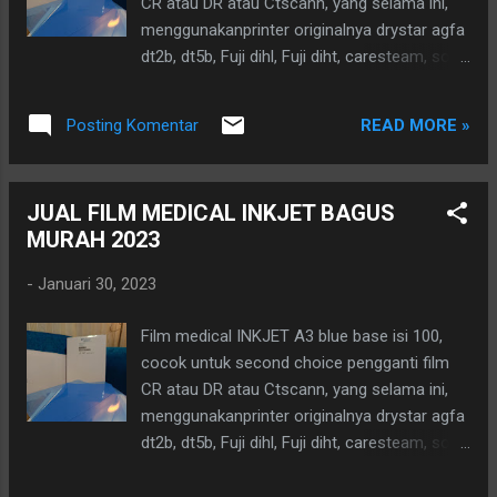
CR atau DR atau Ctscann, yang selama ini,
yang tidak jelas, tanpa didukung tenaga ahli
menggunakanprinter originalnya drystar agfa
dan jaminan purna jual dari perusahaan
dt2b, dt5b, Fuji dihl, Fuji diht, caresteam, sony,
penjual, akan sangat merepotkan. Silahkan
konica codonics dll. Diganti menggunakan
bertanya tentang apapun, dengan senang
printer tinta INKJET EPSON atau merk lain yg
hati kami akan memberikan penjelasan. paket
READ MORE »
Posting Komentar
byk beredar di pasaran. Cocok untuk mcu,
laboratorium pratama UNTUK SPECT
BPJS. Teruji sdh Kompatible dengan printer
LENGKAP DAN INFO LEBIH...
INKJET epson, canon, brother dll. kenapa
JUAL FILM MEDICAL INKJET BAGUS
perlu diganti??? tau sendiri hrg film digital,
MURAH 2023
mahal gak ktulungan, sedangkan bpjs
anggaran terbatas, ditambah barang sering
-
Januari 30, 2023
kosong, belum lagi calo jualnya ugal ugalan,
hehee demi kebaikan keuangan anda, jangan
Film medical INKJET A3 blue base isi 100,
lewatkan kesempatan ini. apapun alat CR DR
cocok untuk second choice pengganti film
anda, bisa kita pakai film inkjet ini. Dengan
CR atau DR atau Ctscann, yang selama ini,
ketebalan 215mikron untuk hasil lebih baik,
menggunakanprinter originalnya drystar agfa
tidak bergaris garis. Juga berlapis coating
dt2b, dt5b, Fuji dihl, Fuji diht, caresteam, sony,
terbaik, anti lengket,dan dapat menyerap tinta
konica codonics dll. Diganti menggunakan
lebih baik sehingga hasil printout lebih tajam,
printer tinta INKJET EPSON atau merk lain yg