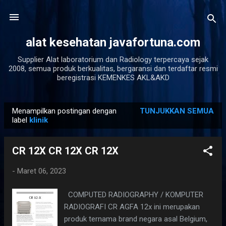
Langsung ke konten utama
alat kesehatan javafortuna.com
Supplier Alat laboratorium dan Radiology terpercaya sejak
2008, semua produk berkualitas, bergaransi dan terdaftar resmi
beregistrasi KEMENKES AKL&AKD
Menampilkan postingan dengan
TUNJUKKAN SEMUA
P
label
klinik
o
s
CR 12X CR 12X CR 12X
t
i
-
Maret 06, 2023
n
COMPUTED RADIOGRAPHY / KOMPUTER
g
RADIOGRAFI CR AGFA 12x ini merupakan
a
produk ternama brand negara asal Belgium,
n