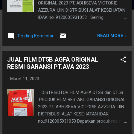
ORIGINAL 2023 PT. ABHISEVA VICTORIE
AZZURA IJIN DISTRIBUSI ALAT KESEHATAN
IDAK no.:9120005931053 Seiring
berkembangnya teknology dalam bidang
pengolahan data xray Radiology, dari
READ MORE »
Posting Komentar
konvensional model celup celup ruang gelap,
beralih ke CR computed Radiography
sekarang tersedia teknology terbaru dengan
JUAL FILM DT5B AGFA ORIGINAL
kemampuan luar biasa pengganti CR, yaitu
RESMI GARANSI PT.AVA 2023
flat panel DR dengan sistem komunikasi
nirkabel canggih untuk terkoneksi pada
-
Maret 11, 2023
system computernya. Harga tertera adalah
untuk Main Unit dan sudah termasuk
DISTRIBUTOR FILM AGFA DT2B dan DT5B
seperangkat computer full sofware, printer
PRODUK FILM BER-AKL GARANSI ORIGINAL
dan film inkjet 2 ukuran , masing masing satu
2023 PT. ABHISEVA VICTORIE AZZURA IJIN
box berisi 100 lembar
DISTRIBUSI ALAT KESEHATAN IDAK
HARGA : 350JT full set paket siap
no.:9120005931053 Dapatkan produk resmi
Harga termasuk instalasi training uji
asli bergaransi, bukan produk pasar gelap
fungsi untuk are...