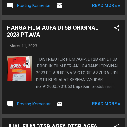
yang tentu beresiko dengan hasil, printer
READ MORE »
Posting Komentar
locked, printer jammed, hasil gak normal,
printer rusak. Itu terjadi karena, produk
bukan untuk pasar Indonesia dipaksakan
HARGA FILM AGFA DT5B ORIGINAL
masuk oleh pihak pelaku bisnis yang kurang
2023 PT.AVA
paham. Di perusahaan kami, film agfa dt2b
dan film agfa dt5b anda terjamin keasliannya
-
Maret 11, 2023
untu hasil yang optimal. Agfa HealthCare
telah berpengalaman selama puluhan tahun
DISTRIBUTOR FILM AGFA DT2B dan DT5B
dalam bidang CR atau DR printing dengan
PRODUK FILM BER-AKL GARANSI ORIGINAL
mendesain Pencitra DRYSTAR dan 5302 dan
2023 PT. ABHISEVA VICTORIE AZZURA IJIN
DRYSTAR AXYS, agar menghasilkan skala
DISTRIBUSI ALAT KESEHATAN IDAK
gambar abu-abu dengan kualitas diagnostik
no.:9120005931053 Dapatkan produk resmi
tertinggi. Untuk mendukung pencitra top-of-
asli bergaransi, bukan produk pasar gelap
the-line ini, media khusus, DRYSTAR DT2B &
yang tentu beresiko dengan hasil, printer
DT5, dikembangkan. Film ini mampu
READ MORE »
Posting Komentar
locked, printer jammed, hasil gak normal,
mengatasi throughput yang lebih tinggi dari
printer rusak. Itu terjadi karena, produk
pencitraan Xray CTscan MRI . Digi...
bukan untuk pasar Indonesia dipaksakan
JUAL FILM DT2B AGFA DT5B AGFA