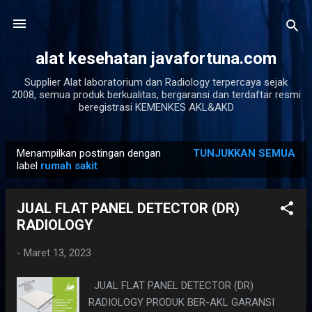
Langsung ke konten utama
alat kesehatan javafortuna.com
Supplier Alat laboratorium dan Radiology terpercaya sejak
2008, semua produk berkualitas, bergaransi dan terdaftar resmi
beregistrasi KEMENKES AKL&AKD
Menampilkan postingan dengan
TUNJUKKAN SEMUA
P
label
rumah sakit
o
s
JUAL FLAT PANEL DETECTOR (DR)
t
RADIOLOGY
i
n
-
Maret 13, 2023
g
JUAL FLAT PANEL DETECTOR (DR)
a
RADIOLOGY PRODUK BER-AKL GARANSI
n