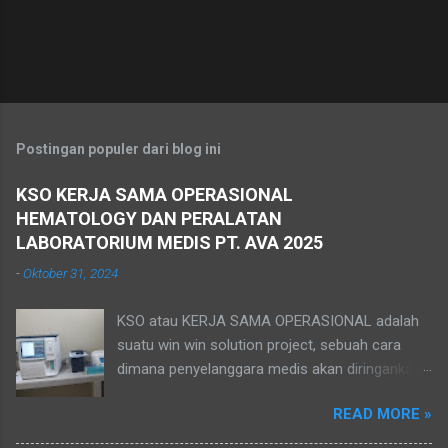
Postingan populer dari blog ini
KSO KERJA SAMA OPERASIONAL
HEMATOLOGY DAN PERALATAN
LABORATORIUM MEDIS PT. AVA 2025
-
Oktober 31, 2024
KSO atau KERJA SAMA OPERASIONAL adalah
suatu win win solution project, sebuah cara
dimana penyelanggara medis akan diringankan
secara finansial, mengingat biaya awal
READ MORE »
pembuatan lab memerlukan cost yang cukup
besar. Dengan bekerjasama dengan pihak