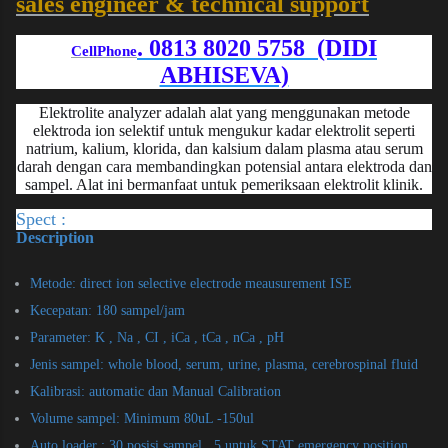
sales engineer & technical support
. 0813 8020 5758 (DIDI
CellPhone
ABHISEVA)
Elektrolite analyzer adalah alat yang menggunakan metode
elektroda ion selektif untuk mengukur kadar elektrolit seperti
natrium, kalium, klorida, dan kalsium dalam plasma atau serum
darah dengan cara membandingkan potensial antara elektroda dan
sampel. Alat ini bermanfaat untuk pemeriksaan elektrolit klinik.
Spect :
Description
Metode: direct ion selective electrode meausurement ISE
Kecepatan: 180 sampel/jam
Parameter: K , Na , CI , iCa , tCa , nCa , pH
Jenis sampel: whole blood, serum, urine, plasma, cerebrospinal fluid
Kalibrasi: automatic dan Manual Calibration
Volume sampel: Minimum 80uL -150ul
Auto loader : 30 posisi sampel,, 5 untuk STAT emergency position