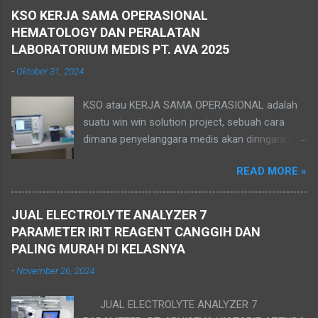
KSO KERJA SAMA OPERASIONAL
HEMATOLOGY DAN PERALATAN
LABORATORIUM MEDIS PT. AVA 2025
-
Oktober 31, 2024
KSO atau KERJA SAMA OPERASIONAL adalah
suatu win win solution project, sebuah cara
dimana penyelanggara medis akan diringankan
secara finansial, mengingat biaya awal
READ MORE »
pembuatan lab memerlukan cost yang cukup
besar. Dengan bekerjasama dengan pihak
ketiga, yang sedari awal mengkover kebutuhan
JUAL ELECTROLYTE ANALYZER 7
peralatan, tentu akan sangat membantu. KSO
PARAMETER IRIT REAGENT CANGGIH DAN
juga bisa menjadi hak milik di akhir kontrak
PALING MURAH DI KELASNYA
kerjasama, sesuai kesepakatan kedua belah
-
November 26, 2024
pihak dan tidak memberatkan kedua belah
pihak, serta tidak memberatkan konsumen juga.
JUAL ELECTROLYTE ANALYZER 7
KSO atau KERJA SAMA OPERASIONAL adalah