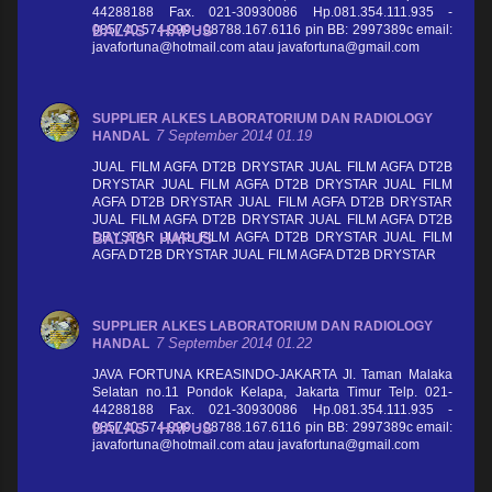
44288188 Fax. 021-30930086 Hp.081.354.111.935 -
085740.574.999 - 08788.167.6116 pin BB: 2997389c email:
BALAS
HAPUS
javafortuna@hotmail.com atau javafortuna@gmail.com
SUPPLIER ALKES LABORATORIUM DAN RADIOLOGY
7 September 2014 01.19
HANDAL
JUAL FILM AGFA DT2B DRYSTAR JUAL FILM AGFA DT2B
DRYSTAR JUAL FILM AGFA DT2B DRYSTAR JUAL FILM
AGFA DT2B DRYSTAR JUAL FILM AGFA DT2B DRYSTAR
JUAL FILM AGFA DT2B DRYSTAR JUAL FILM AGFA DT2B
DRYSTAR JUAL FILM AGFA DT2B DRYSTAR JUAL FILM
BALAS
HAPUS
AGFA DT2B DRYSTAR JUAL FILM AGFA DT2B DRYSTAR
SUPPLIER ALKES LABORATORIUM DAN RADIOLOGY
7 September 2014 01.22
HANDAL
JAVA FORTUNA KREASINDO-JAKARTA Jl. Taman Malaka
Selatan no.11 Pondok Kelapa, Jakarta Timur Telp. 021-
44288188 Fax. 021-30930086 Hp.081.354.111.935 -
085740.574.999 - 08788.167.6116 pin BB: 2997389c email:
BALAS
HAPUS
javafortuna@hotmail.com atau javafortuna@gmail.com