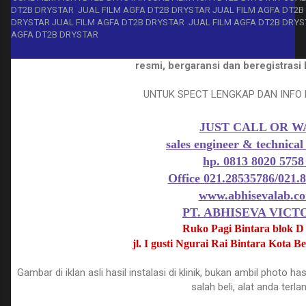
DT2B DRYSTAR JUAL FILM AGFA DT2B DRYSTAR JUAL FILM AGFA DT2B
DRYSTAR JUAL FILM AGFA DT2B DRYSTAR JUAL FILM AGFA DT2B DRYS
AGFA DT2B DRYSTAR
resmi, bergaransi dan beregistra
UNTUK SPECT LENGKAP DAN INFO 
JUST CALL OR 
sales engineer & technical
hp. 0813 8020 575
Office 021.28535786/021.
www.abhisevalab.c
PT. ABHISEVA VICT
Ruko Pagi Bintara blok D
jl. I gusti Ngurai Rai Bintara Kota 
Gambar di iklan asli hasil instalasi di klinik, bukan ambil photo ha
salah beli, alat anda terla