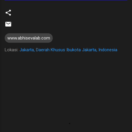
www.abhisevalab.com
Lokasi:
Jakarta, Daerah Khusus Ibukota Jakarta, Indonesia
K
o
m
e
n
t
a
r