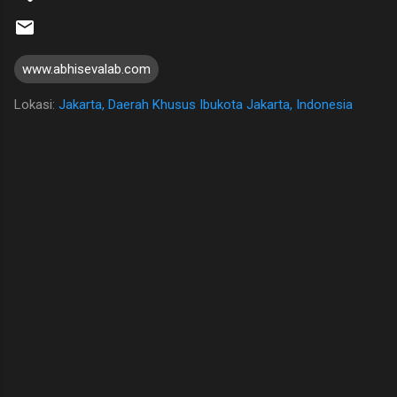
www.abhisevalab.com
Lokasi:
Jakarta, Daerah Khusus Ibukota Jakarta, Indonesia
K
o
m
e
n
t
a
r