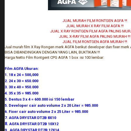
JUAL MURAH FILM RONTGEN AGFA !!!
JUAL MURAH X RAY FILM AGFA !!!
JUAL X RAY RONTGEN FILM AGFA PALING MURA
JUAL X-RAY FILM AGFA PALING MURAH !!!
JUAL FILM RONTGEN AGFA MURAH !!!
Jual murah film X Ray Rongen merk AGFA berikut developer dan fixer merk
BISA DIBANDINGKAN DENGAN YANG LAIN, BUKTIKAN !!!
Harga Netto Film Rontgent CPG AGFA 1 box isi 100 lembar:
Film AGFA Ukuran:
1. 18 x 24 = 500,000
2. 24 x 30 = 650.000
3. 30 x 40 = 950.000
4. 35 x 35 = 985.000
5. Dentus 3 x 4 = 600.000 isi 150 lembar
5. Developer cair auto volume 2 x 20 Liter = 985.000
6. Fixer cair auto volume 2 x 25 Liter = 985.000
7. AGFA DRYSTAR DT2B 8X10
8.
AGFA DRYSTAR DT2B 10X12
9. AGFA DRYSTAR DT2B 12X14