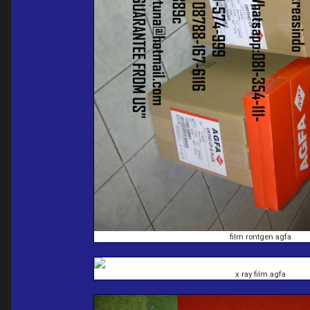
film rontgen agfa
x ray film agfa