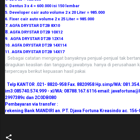
5. Dentus 3 x 4 = 600.000 isi 150 lembar
5. Developer cair auto volume 2 x 20 Liter = 985.000
6. Fixer cair auto volume 2 x 25 Liter = 985.000
7. AGFA DRYSTAR DT2B 8X10
8.
AGFA DRYSTAR DT2B 10X12
9. AGFA DRYSTAR DT2B 12X14
10. AGFA DRYSTAR DT2B 14X114
11. AGFA DRYSTAR DT2B 14X17
Sebagai catatan mengingat banyaknya penjual-penjual tak berta
diragukan keaslian dan tanggung jawabnya. hanya di perusahaan k
terpercaya berikut kepuasan hasil pakai.
Telp KANTOR .021- 8820-958 Fax. 8820958 Hp.simp/WA: 081.354.
im3:085740.574.999 - xl/WA: 08788.167.6116 email: javafortuna@
2997389c dan 2C0DB080
Pembayaran via transfer :
rekening Bank MANDIRI an. PT. Djava Fortuna Kreasindo ac. 156