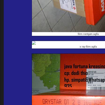
film rontgen agfa
x ray film agfa