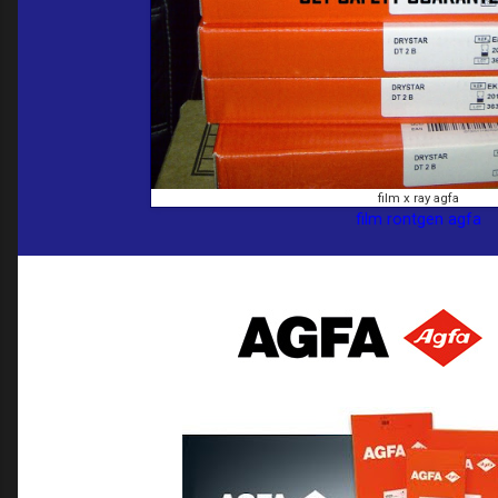
film x ray agfa
film rontgen agfa