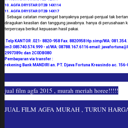
10. AGFA DRYSTAR DT2B 14X114
11. AGFA DRYSTAR DT2B 14X17
Sebagai catatan mengingat banyaknya penjual-penjual tak berta
diragukan keaslian dan tanggung jawabnya. hanya di perusahaan k
terpercaya berikut kepuasan hasil pakai.
Telp KANTOR .021- 8820-958 Fax. 8820958 Hp.simp/WA: 081.354.
im3:085740.574.999 - xl/WA: 08788.167.6116 email: javafortuna@
2997389c dan 2C0DB080
Pembayaran via transfer :
rekening Bank MANDIRI an. PT. Djava Fortuna Kreasindo ac. 156
jual film agfa 2015 , murah meriah horee!!!!!
JUAL FILM AGFA MURAH , TURUN HARGA!