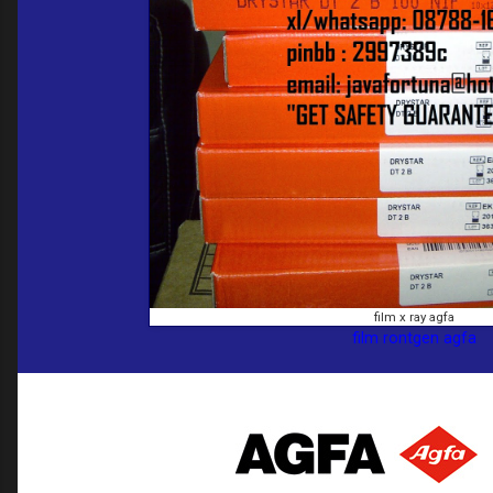
film x ray agfa
film rontgen agfa