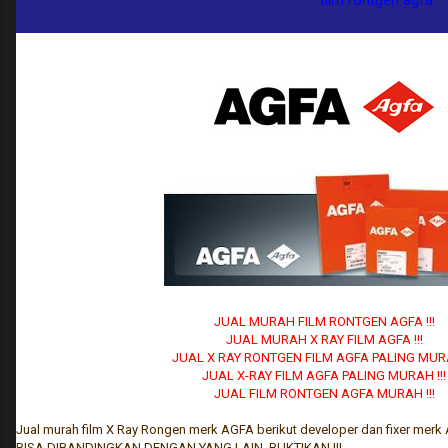
film rontgen agfa
JUAL MURAH FILM RONTGEN AGFA !!!
JUAL MURAH X RAY FILM AGFA !!!
JUAL X RAY RONTGEN FILM AGFA PALING MURA
JUAL X-RAY FILM AGFA PALING MURAH !!!
JUAL FILM RONTGEN AGFA MURAH !!!
Jual murah film X Ray Rongen merk AGFA berikut developer dan fixer merk
BISA DIBANDINGKAN DENGAN YANG LAIN, BUKTIKAN !!!