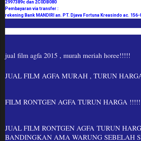
2997389c dan 2C0DB080
Pembayaran via transfer :
rekening Bank MANDIRI an. PT. Djava Fortuna Kreasindo ac. 156
jual film agfa 2015 , murah meriah horee!!!!!
JUAL FILM AGFA MURAH , TURUN HARGA!
FILM RONTGEN AGFA TURUN HARGA !!!!!!
JUAL FILM RONTGEN AGFA TURUN HARGA 
BANDINGKAN AMA WARUNG SEBELAH S