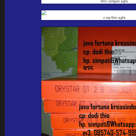
film rontgen agfa
x ray film agfa