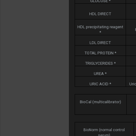
GLUCOSE *
HDL DIRECT
HDL precipitating reagent
*
LDL DIRECT
TOTAL PROTEIN *
TRIGLYCERIDES *
UREA *
URIC ACID *
Uri
BioCal (multicalibrator)
BioNorm (normal control
serum)