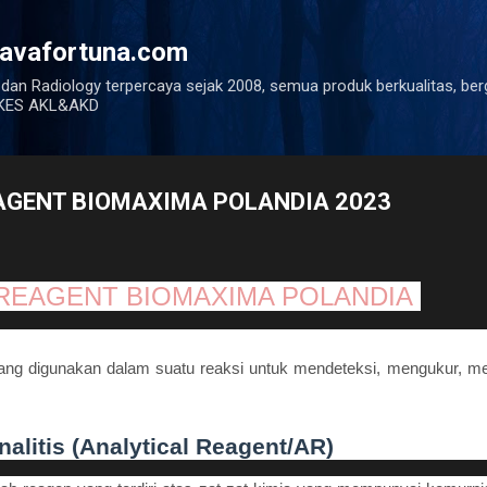
Langsung ke konten utama
javafortuna.com
 dan Radiology terpercaya sejak 2008, semua produk berkualitas, ber
ENKES AKL&AKD
AGENT BIOMAXIMA POLANDIA 2023
 REAGENT BIOMAXIMA POLANDIA
ang digunakan dalam suatu reaksi untuk mendeteksi, mengukur, 
alitis (Analytical Reagent/AR)