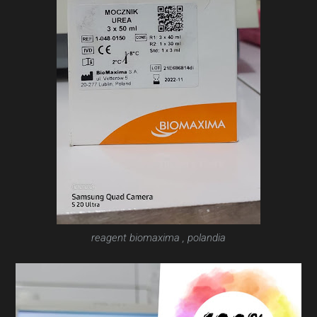
reagent biomaxima , polandia