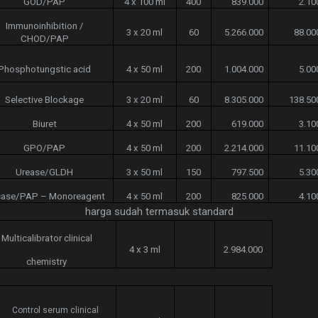
GOD/PAP
4 x 100 ml
400
839.000
2.10
Immunoinhibition /
3 x 20 ml
60
5.266.000
88.00
CHOD/PAP
Phosphotungstic acid
4 x 50 ml
200
1.004.000
5.00
Selective Blockage
3 x 20 ml
60
8.305.000
138.50
Biuret
4 x 50 ml
200
619.000
3.10
GPO/PAP
4 x 50 ml
200
2.214.000
11.10
Urease/GLDH
3 x 50 ml
150
797.500
5.30
case/PAP – Monoreagent
4 x 50 ml
200
825.000
4.10
harga sudah termasuk standard
Multicalibrator clinical
4 x 3 ml
2.984.000
chemistry
Control serum clinical