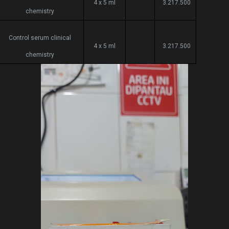
4 x 5 ml
3.217.500
chemistry
Control serum clinical
4 x 5 ml
3.217.500
chemistry