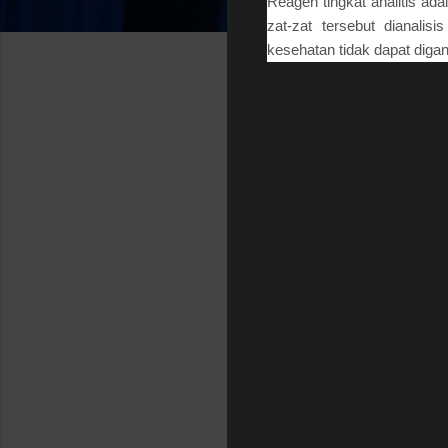
Reagen tingkat analitis ad
zat-zat tersebut dianali
kesehatan tidak dapat digant