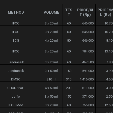
TES
PRICE/KI
PRICE/
METHOD
VOLUME
T
T (Rp)
L (Rp)
IFCC
3 x 20 ml
60
646.000
10.70
IFCC
3 x 20 ml
60
646.000
10.70
BCG
4 x 20 ml
80
646.000
8.10
IFCC
3 x 20 ml
60
784.000
13.10
Jendrassik
3 x 20 ml
60
467.500
7.80
Jendrassik
3 x 50 ml
150
591.000
3.90
DMSO
310 ml
310
1.416.000
4.60
CHOD/PAP
4 x 50 ml
200
811.000
4.00
Jaffe
3 x 50 ml
150
371.000
2.50
IFCC Mod
3 x 20 ml
60
756.000
12.60