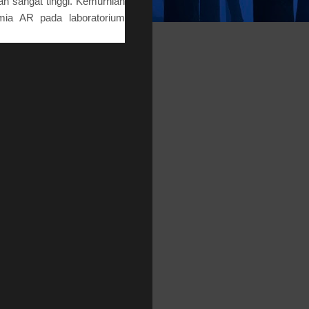
an sangat tinggi. Kemurnian
imia AR pada laboratorium