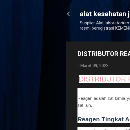
alat kesehatan 
Supplier Alat laboratorium
resmi beregistrasi KEM
DISTRIBUTOR RE
-
Maret 09, 2023
DISTRIBUTOR
Reagen adalah zat kimia y
zat lain.
Reagen Tingkat An