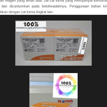
alah reagen yang terdiri atas zat-zat kimia yang mempunyai kemurni
sis dan dicantumkan pada botol/wadahnya. Penggunaan bahan k
ikan dengan zat kimia tingkat lain.