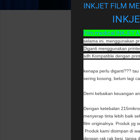
INKJET FILM ME
INKJE
Film medical INKJET A3
selama ini, menggunakan print
Diganti menggunakan printer
sdh Kompatible dengan print
kenapa perlu diganti??? tau 
sering kosong, belum lagi ca
Demi kebaikan keuangan anda
Dengan ketebalan 215mikron u
menyerap tinta lebih baik seh
film originalnya. Produk yg s
Produk kami disimpan di wa
dengan rak rak besi, tanpa