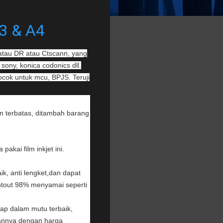
3 & A4
 atau DR atau Ctscann, yang
 sony, konica codonics dll.
cok untuk mcu, BPJS. Teruji
an terbatas, ditambah barang
kai film inkjet ini.
ik, anti lengket,dan dapat
printout 98% menyamai seperti
ap dalam mutu terbaik,
lannya dengan harga