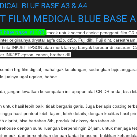
DICAL BLUE BASE A3 & A4
T FILM MEDICAL BLUE BASE A
 blue base isi 100
,
cocok untuk second choice pengganti film CR
er originalnya drystar agfa dt2b, dt5b, Fuji dihl, Fuji diht, carestream,
 tinta INKJET EPSON atau merk lain yg banyak beredar di pasaran. Co
er INKJET epson, canon, brother dll.
sendiri hrg film digital, mahal gak ketulungan, sedangkan bpjs anggar
lo jualnya ugal ugalan, hehee
, jangan lewatkan kesempatan ini. apapun alat CR DR anda, bisa kita pa
ntuk hasil lebih baik, tidak bergaris garis. Juga berlapis coating terba
ingga hasil printout lebih tajam, lebih details, dengan kualitas hasil 
dh diprint, bisa bertahan 3th, produk ini glossy dan tahan air.
rehouse dengan suhu ruangan berpendingin 24jam, untuk menjaga tet
 ditumpuk, dan bersentuhan dengan lantai langsung. buktikan kehanda