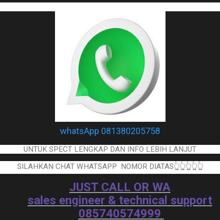
whatsApp 081380205758
UNTUK SPECT LENGKAP DAN INFO LEBIH LANJUT
SILAHKAN CHAT WHATSAPP NOMOR DIATAS👆👆👆👆👆
JUST CALL OR WA
sales engineer & technical support
085740574999