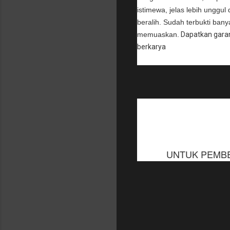
istimewa, jelas lebih unggul
beralih. Sudah terbukti banya
memuaskan.
Dapatkan garans
berkarya
UNTUK PEMBEL