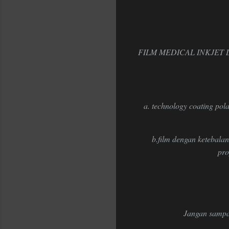
FILM MEDICAL INKJET
a. technology coating pola
b.film dengan ketebalan
pro
Jangan sampa