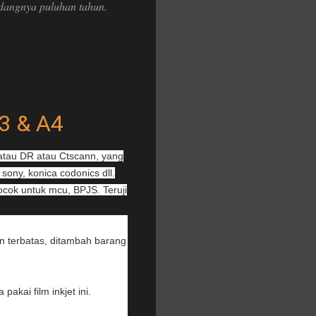
idangnya puluhan tahun.
3 & A4
 atau DR atau Ctscann, yang
 sony, konica codonics dll.
cok untuk mcu, BPJS. Teruji
an terbatas, ditambah barang
kai film inkjet ini.