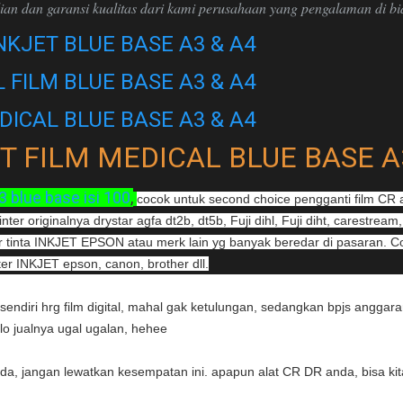
ian dan garansi kualitas dari kami perusahaan yang pengalaman di b
NKJET BLUE BASE A3 & A4
 FILM BLUE BASE A3 & A4
DICAL BLUE BASE A3 & A4
T FILM MEDICAL BLUE BASE A
 blue base isi 100
,
cocok untuk second choice pengganti film CR
er originalnya drystar agfa dt2b, dt5b, Fuji dihl, Fuji diht, carestream,
 tinta INKJET EPSON atau merk lain yg banyak beredar di pasaran. Co
er INKJET epson, canon, brother dll.
sendiri hrg film digital, mahal gak ketulungan, sedangkan bpjs anggar
lo jualnya ugal ugalan, hehee
, jangan lewatkan kesempatan ini. apapun alat CR DR anda, bisa kita pa