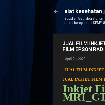
alat kesehatan 
Supplier Alat laboratorium
resmi beregistrasi KEM
JUAL FILM INKJE
FILM EPSON RADI
-
April 24, 2023
JUAL FILM INKJET
JUAL INKJET FILM
In
kjet F
MRI_CT