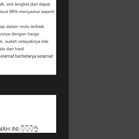
ik, anti lengket,dan dapat
printout 98% menyamai seperti
ap dalam mutu terbaik,
lannya dengan harga
ik, sudah selayaknya kita
ala dan hasil
 Selamat berbelanja selamat
 INI:👇👇👇👌