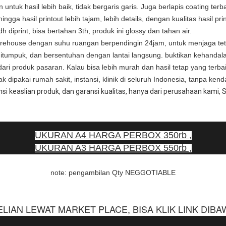
ntuk hasil lebih baik, tidak bergaris garis. Juga berlapis coating terba
ingga hasil printout lebih tajam, lebih details, dengan kualitas hasil 
dh diprint, bisa bertahan 3th, produk ini glossy dan tahan air.
rehouse dengan suhu ruangan berpendingin 24jam, untuk menjaga tet
 ditumpuk, dan bersentuhan dengan lantai langsung. buktikan kehanda
 dari produk pasaran. Kalau bisa lebih murah dan hasil tetap yang terba
k dipakai rumah sakit, instansi, klinik di seluruh Indonesia, tanpa kend
i keaslian produk, dan garansi kualitas, hanya dari perusahaan kami,
UKURAN A4 HARGA PERBOX 350rb ,
UKURAN A3 HARGA PERBOX
550rb ,
note: pengambilan Qty NEGGOTIABLE
IAN LEWAT MARKET PLACE, BISA KLIK LINK DIBAWAH