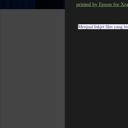
printed by Epson for Xr
M
enjual Inkjet film yan