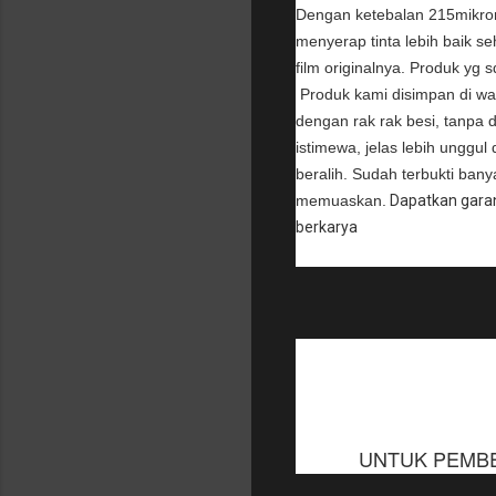
Dengan ketebalan 215mikron u
menyerap tinta lebih baik seh
film originalnya. Produk yg s
Produk kami disimpan di wa
dengan rak rak besi, tanpa
istimewa, jelas lebih unggul
beralih. Sudah terbukti banya
memuaskan.
Dapatkan garans
berkarya
UNTUK PEMBEL