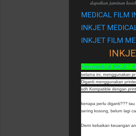
dapatkan jaminan keasl
MEDICAL FILM I
INKJET MEDICAL
INKJET FILM ME
INKJE
Film medical INKJET A3
selama ini, menggunakan print
Diganti menggunakan printer
sdh Kompatible dengan print
kenapa perlu diganti??? tau 
sering kosong, belum lagi ca
Demi kebaikan keuangan anda