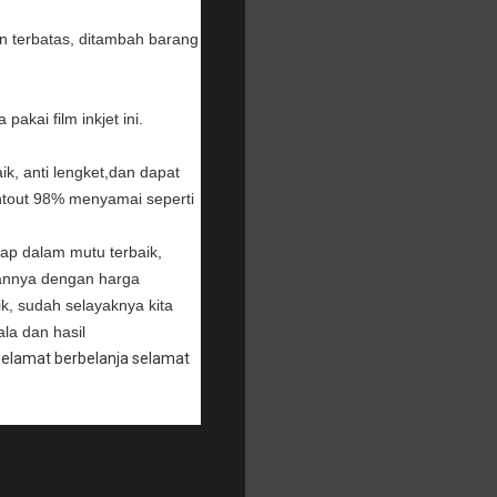
an terbatas, ditambah barang
kai film inkjet ini.
ik, anti lengket,dan dapat
printout 98% menyamai seperti
ap dalam mutu terbaik,
lannya dengan harga
ik, sudah selayaknya kita
ala dan hasil
 Selamat berbelanja selamat