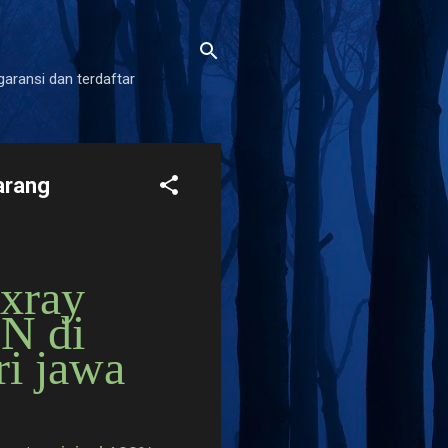
garansi dan terdaftar
arang
 xray
N di
ri jawa