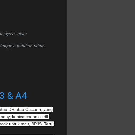
 mengecewakan
idangnya puluhan tahun.
3 & A4
 atau DR atau Ctscann, yang
 sony, konica codonics dll.
cok untuk mcu, BPJS. Teruji