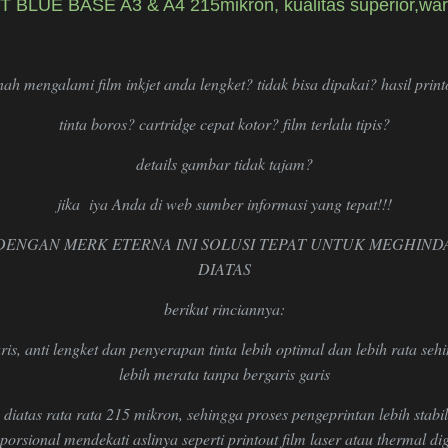
BLUE BASE A3 & A4 215mikron, kualitas superior,warr
h mengalami film inkjet anda lengket? tidak bisa dipakai? hasil printo
tinta boros? cartridge cepat kotor? film terlalu tipis?
details gambar tidak tajam?
jika iya Anda di web sumber informasi yang tepat!!!
 DENGAN MERK ETERNA INI SOLUSI TEPAT UNTUK MEGHIND
DIATAS
berikut rinciannya:
ris, anti lengket dan penyerapan tinta lebih optimal dan lebih rata seh
lebih merata tanpa bergaris garis
 diatas rata rata 215 mikron, sehingga proses pengeprintan lebih stabi
porsional mendekati aslinya seperti printout film laser atau thermal dig