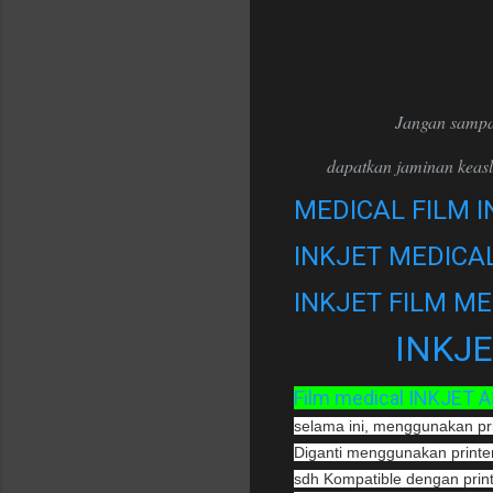
Jangan sampa
dapatkan jaminan keasl
MEDICAL FILM I
INKJET MEDICAL
INKJET FILM ME
INKJE
Film medical INKJET A3
selama ini, menggunakan print
Diganti menggunakan printer
sdh Kompatible dengan print