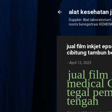
alat kesehatan 
Supplier Alat laboratorium
resmi beregistrasi KEM
jual film inkjet 
cibitung tambun b
-
April 12, 2023
jual film
medical
tegal pe
tengah