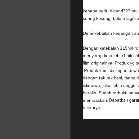
kenapa perlu diganti??? tau 
sering kosong, belum lagi ca
Demi kebaikan keuangan anda
Dengan ketebalan 215mikron u
menyerap tinta lebih baik seh
film originalnya. Produk yg s
Produk kami disimpan di wa
dengan rak rak besi, tanpa
istimewa, jelas lebih unggul
beralih. Sudah terbukti banya
memuaskan.
Dapatkan garans
berkarya