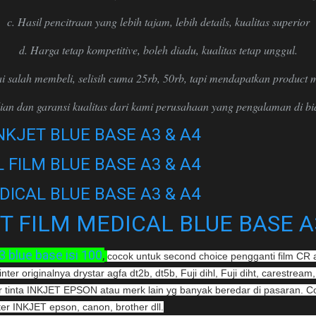
c. Hasil pencitraan yang lebih tajam, lebih details, kualitas superior
d. Harga tetap kompetitive, boleh diadu, kualitas tetap unggul.
i salah membeli, selisih cuma 25rb, 50rb, tapi mendapatkan product
ian dan garansi kualitas dari kami perusahaan yang pengalaman di b
NKJET BLUE BASE A3 & A4
 FILM BLUE BASE A3 & A4
DICAL BLUE BASE A3 & A4
T FILM MEDICAL BLUE BASE A
 blue base isi 100
,
cocok untuk second choice pengganti film CR
er originalnya drystar agfa dt2b, dt5b, Fuji dihl, Fuji diht, carestream,
 tinta INKJET EPSON atau merk lain yg banyak beredar di pasaran. Co
er INKJET epson, canon, brother dll.