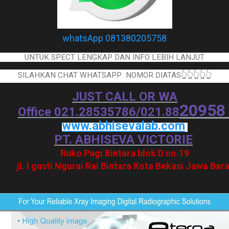
whatsApp 081380205758
UNTUK SPECT LENGKAP DAN INFO LEBIH LANJUT
SILAHKAN CHAT WHATSAPP NOMOR DIATAS👆👆👆👆👆
JUST CALL OR WA
2095
Office 021.28535786/021.88
www.abhisevalab.com
PT. ABHISEVA VICTORIE
Ruko Pagi Bintara blok D no.19
jl. I gusti Ngurai Rai Bintara Kota Bekasi Jawa Bara