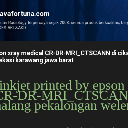
Langsung ke konten utama
javafortuna.com
 dan Radiology terpercaya sejak 2008, semua produk berkualitas, ber
ENKES AKL&AKD
epson xray medical CR-DR-MRI_CTSCANN di cik
ekasi karawang jawa barat
 inkjet printed by epson
 CR-DR-MRI_CTSCAN
malang pekalongan wele