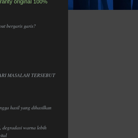
anty original 100%
ut bergaris garis?
ARI MASALAH TERSEBUT
ingga hasil yang dihasilkan
l, degradasi warna lebih
ital