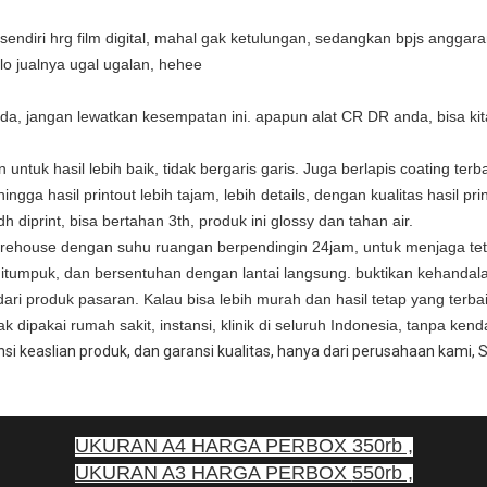
sendiri hrg film digital, mahal gak ketulungan, sedangkan bpjs anggar
lo jualnya ugal ugalan, hehee
, jangan lewatkan kesempatan ini. apapun alat CR DR anda, bisa kita pa
ntuk hasil lebih baik, tidak bergaris garis. Juga berlapis coating terba
ingga hasil printout lebih tajam, lebih details, dengan kualitas hasil 
dh diprint, bisa bertahan 3th, produk ini glossy dan tahan air.
rehouse dengan suhu ruangan berpendingin 24jam, untuk menjaga tet
 ditumpuk, dan bersentuhan dengan lantai langsung. buktikan kehanda
 dari produk pasaran. Kalau bisa lebih murah dan hasil tetap yang terba
k dipakai rumah sakit, instansi, klinik di seluruh Indonesia, tanpa kend
i keaslian produk, dan garansi kualitas, hanya dari perusahaan kami,
UKURAN A4 HARGA PERBOX 350rb ,
UKURAN A3 HARGA PERBOX
550rb ,