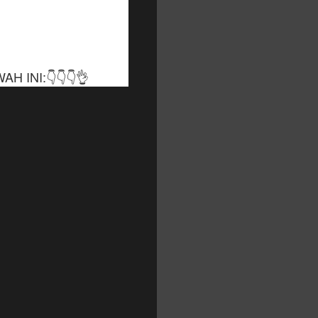
 INI:👇👇👇👌