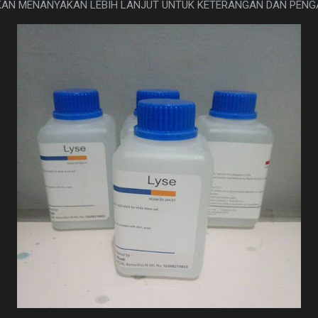
HKAN MENANYAKAN LEBIH LANJUT UNTUK KETERANGAN DAN PENG