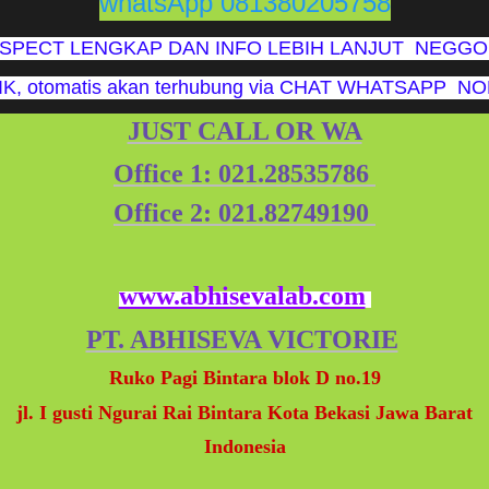
whatsApp 081380205758
SPECT LENGKAP DAN INFO LEBIH LANJUT NEGG
K, otomatis akan terhubung via CHAT WHATSAPP 
JUST CALL OR WA
Office 1: 021.28535786
Office 2: 021.82749190
www.abhisevalab.com
PT. ABHISEVA VICTORIE
Ruko Pagi Bintara blok D no.19
jl. I gusti Ngurai Rai Bintara Kota Bekasi Jawa Barat
Indonesia