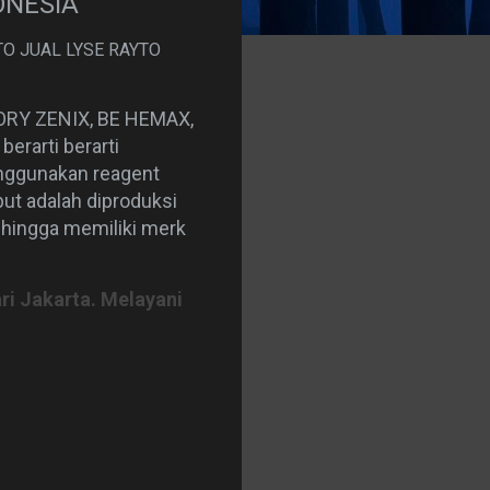
ONESIA
TO JUAL LYSE RAYTO
O
LORY ZENIX, BE HEMAX,
erarti berarti
enggunakan reagent
ut adalah diproduksi
ehingga memiliki merk
ari Jakarta. Melayani