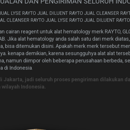
UALAN DAN PENGIRIMAN SELURUH IND
JUAL LYSE RAYTO JUAL DILUENT RAYTO JUAL CLEANSER RAY
UAL CLEANSER RAYTO JUAL LYSE RAYTO JUAL DILUENT RAYT
n cairan reagent untuk alat hematology merk RAYTO, G
 Jika alat hematology anda salah satu dari merk diatas, b
a, bisa ditemukan disini. Apakah merk merk tersebut m
a. kenapa demikian, karena sesungguhya alat alat terseb
ma, namun diimpor oleh beberapa perusahaan berbeda, s
 di Indonesia
.
di Jakarta, jadi seluruh proses pengiriman dilakukan d
 wilayah Indonesia.